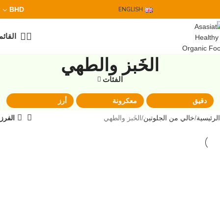
BHD
ENGLISH
القائم
الخَبز والطهي
الفئات
دقيق
معكرونة
أرز
الرئيسية
خالي من الجلوتين
الخَبز والطهي
الفرز