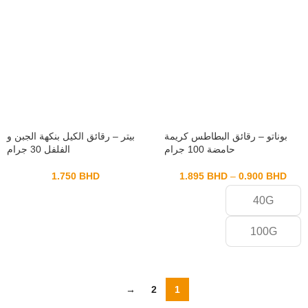
بوناتو – رقائق البطاطس كريمة
بيتر – رقائق الكيل بنكهة الجبن و
حامضة 100 جرام
الفلفل 30 جرام
1.750
BHD
1.895
BHD
–
0.900
BHD
40G
100G
→
2
1