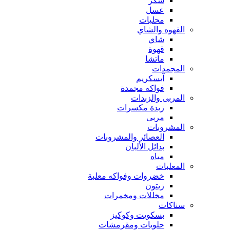
سكر
عسل
محليات
القهوه والشاي
شاي
قهوة
ماتشا
المجمدات
آيسكريم
فواكه مجمدة
المربى والزبدات
زبدة مكسرات
مربى
المشروبات
العصائر والمشروبات
بدائل الألبان
مياه
المعلبات
خضروات وفواكه معلبة
زيتون
مخللات ومخمرات
سناكات
بسكويت وكوكيز
حلويات ومقرمشات