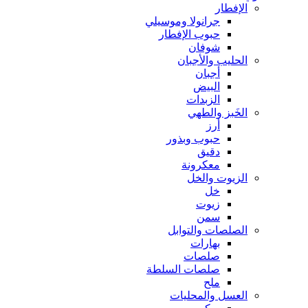
الإفطار
جرانولا وموسيلي
حبوب الإفطار
شوفان
الحليب والأجبان
أجبان
البيض
الزبدات
الخَبز والطهي
أرز
حبوب وبذور
دقيق
معكرونة
الزيوت والخل
خل
زيوت
سمن
الصلصات والتوابل
بهارات
صلصات
صلصات السلطة
ملح
العسل والمحليات