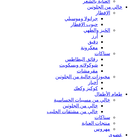
العناية بالشعر
خالي من الجلوتين
الإفطار
جرانولا وموسيلي
حبوب الإفطار
الخَبز والطهي
أرز
دقيق
معكرونة
سناكات
رقائق البطاطس
شوكولاته وبسكويت
مقرمشات
مخبوزات خالية من الجلوتين
أخباز
كوكيز وكعك
طعام الأطفال
خالي من مسببات الحساسية
خالي من الجلوتين
خالي من مشتقات الحليب
سناكات
منتجات العناية
مهروس
عضوي