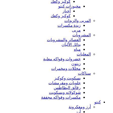
كوكيز وكعك
مخبوزات كيتو
أخباز
كوكيز وكعك
المربى والزبدات
زبدة مكسرات
مربى
المشروبات
العصائر والمشروبات
بدائل الألبان
مياه
المعلبات
خضروات وفواكه معلبة
زيتون
مخللات ومخمرات
سناكات
بسكويت وكوكيز
حلويات ومقرمشات
رقائق البطاطس
شوكولاته وبسكويت
مكسرات وفواكه مجففة
كيتو
أرز ومعكرونة
أرز