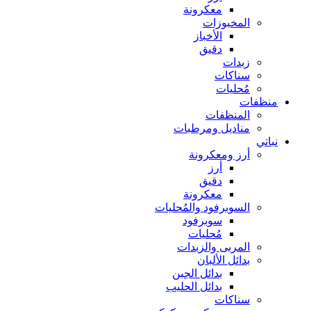
معكرونة
المخبوزات
الأخباز
دقيق
زبدات
سناكات
مُحليات
منظفات
المنظفات
مناديل ومرطبات
نباتي
أرز ومعكرونة
أرز
دقيق
معكرونة
السوبرفود والمُحليات
سوبرفود
مُحليات
المربى والزبدات
بدائل الألبان
بدائل الجبن
بدائل الحليب
سناكات