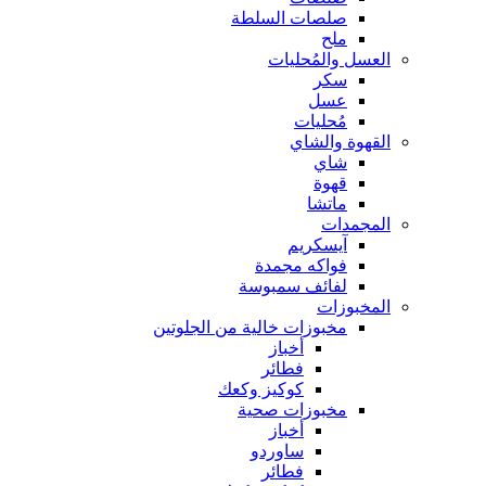
صلصات السلطة
ملح
العسل والمُحليات
سكر
عسل
مُحليات
القهوة والشاي
شاي
قهوة
ماتشا
المجمدات
آيسكريم
فواكه مجمدة
لفائف سمبوسة
المخبوزات
مخبوزات خالية من الجلوتين
أخباز
فطائر
كوكيز وكعك
مخبوزات صحية
أخباز
ساوردو
فطائر