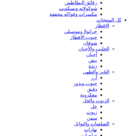
رقائق البطاطس
شوكولاته وبسكويت
مكسرات وفواكه مجففة
كل المنتجات
الإفطار
جرانولا وموسيلي
حبوب الإفطار
شوفان
الحليب والأجبان
أجبان
بيض
زبدة
الخَبز والطهي
أرز
حبوب وبذور
دقيق
معكرونة
الزيوت والخل
خل
زيوت
سمن
الصلصات والتوابل
بهارات
صلصات