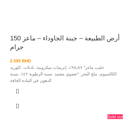
أرض الطبيعة – جبنة الجاوداء – ماعز 150
جرام
2.595
BHD
حليب ماعز* ٩٨٫٨٧٪، إنزيمات ميكروبية، بادئات، كلوريد
الكالسيوم، ملح البحر. *عضوي معتمد. نسبة الرطوبة ٤٢٪. نسبة
الدهون في المادة الجافة
Sold out