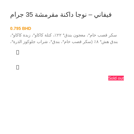
فيفاني – نوجا داكنة مقرمشة 35 جرام
0.795
BHD
سكر قصب خام*، معجون بندق* ٢٢٪، كتلة كاكاو*، زبدة كاكاو*،
بندق هش* ٨٪ (سكر قصب خام*، بندق*، شراب جلوكوز الذرة*،
Sold out