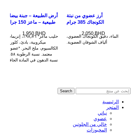
أرز عضوي من نبتة
أرض الطبيعة – جبنة بيضاء
الكونجاك 385 جرام
طبيعية – ماعز 150 جرام
1.950
BHD
2.050
BHD
الماء، دقيق الكونجاك العضوي،
حليب ماعز* ٩٨٫٧٦٪، إنزيمات
ألياف الشوفان العضوية.
ميكروبية، بادئ، كلوريد
الكالسيوم، ملح البحر. *عضوي
معتمد. نسبة الرطوبة ٥٨٪.
نسبة الدهون في المادة الجافة
Search
الرئيسية
المتجر
نباتي
عضوي
خالي من الجلوتين
المخبوزات