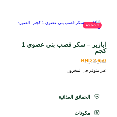
BHD
SOLD OUT
SOLD OUT
ابازير – سكر قصب بني عضوي 1
كجم
BHD
2.650
شامل الضريبة
غير متوفر في المخزون
الحقائق الغذائية
مكونات