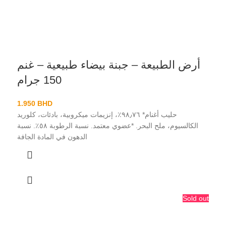
أرض الطبيعة – جبنة بيضاء طبيعية – غنم
150 جرام
1.950
BHD
حليب أغنام* ٩٨٫٧٦٪، إنزيمات ميكروبية، بادئات، كلوريد
الكالسيوم، ملح البحر. *عضوي معتمد. نسبة الرطوبة ٥٨٪. نسبة
الدهون في المادة الجافة
Sold out