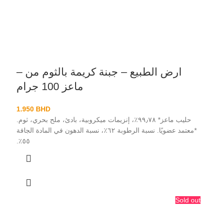
ارض الطبيع – جبنة كريمة بالثوم من –
ماعز 100 جرام
1.950
BHD
حليب ماعز* ٩٩٫٧٨٪، إنزيمات ميكروبية، بادئ، ملح بحري، ثوم.
*معتمد عضويًا. نسبة الرطوبة ٦٢٪، نسبة الدهون في المادة الجافة
٥٥٪.
Sold out