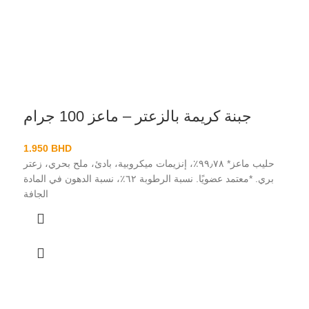
جبنة كريمة بالزعتر – ماعز 100 جرام
1.950
BHD
حليب ماعز* ٩٩٫٧٨٪، إنزيمات ميكروبية، بادئ، ملح بحري، زعتر
بري. *معتمد عضويًا. نسبة الرطوبة ٦٢٪، نسبة الدهون في المادة
الجافة