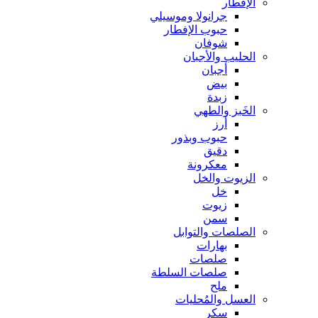
الإفطار
جرانولا وموسيلي
حبوب الإفطار
شوفان
الحليب والأجبان
أجبان
بيض
زبدة
الخَبز والطهي
أرز
حبوب وبذور
دقيق
معكرونة
الزيوت والخل
خل
زيوت
سمن
الصلصات والتوابل
بهارات
صلصات
صلصات السلطة
ملح
العسل والمُحليات
سكر