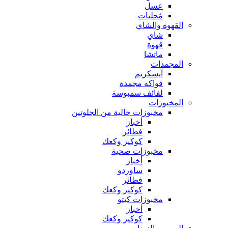
عسل
مُحليات
القهوة والشاي
شاي
قهوة
ماتشا
المجمدات
آيسكريم
فواكه مجمدة
لفائف سمبوسة
المخبوزات
مخبوزات خالية من الجلوتين
أخباز
فطائر
كوكيز وكعك
مخبوزات صحية
أخباز
ساوردو
فطائر
كوكيز وكعك
مخبوزات كيتو
أخباز
كوكيز وكعك