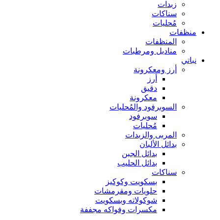
زبدات
سناكات
مُحليات
منظفات
المنظفات
مناديل ومرطبات
نباتي
أرز ومعكرونة
أرز
دقيق
معكرونة
السوبرفود والمُحليات
سوبرفود
مُحليات
المربى والزبدات
بدائل الألبان
بدائل الجبن
بدائل الحليب
سناكات
بسكويت وكوكيز
حلويات ومقرمشات
شوكولاته وبسكويت
مكسرات وفواكه مجففة