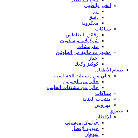
الخَبز والطهي
أرز
دقيق
معكرونة
سناكات
رقائق البطاطس
شوكولاته وبسكويت
مقرمشات
مخبوزات خالية من الجلوتين
أخباز
كوكيز وكعك
طعام الأطفال
خالي من مسببات الحساسية
خالي من الجلوتين
خالي من مشتقات الحليب
سناكات
منتجات العناية
مهروس
عضوي
الإفطار
جرانولا وموسيلي
حبوب الإفطار
شوفان