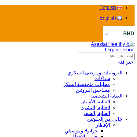
English
English
BHD
أختر فئة
البروتينات ومرضى السكري
سناكات
محليات منخفضة السكر
مساحيق البروتين
العناية الشخصية
العناية بالأسنان
العناية بالبشرة
العناية بالشعر
خالي من الجلوتين
الإفطار
جرانولا وموسيلي
حبوب الإفطار