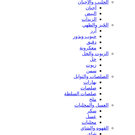
الحليب والأجبان
أجبان
البيض
الزبدات
الخَبز والطهي
أرز
حبوب وبذور
دقيق
معكرونة
الزيوت والخل
خل
زيوت
سمن
الصلصات والتوابل
بهارات
صلصات
صلصات السلطة
ملح
العسل والمحليات
سكر
عسل
محليات
القهوه والشاي
شاي