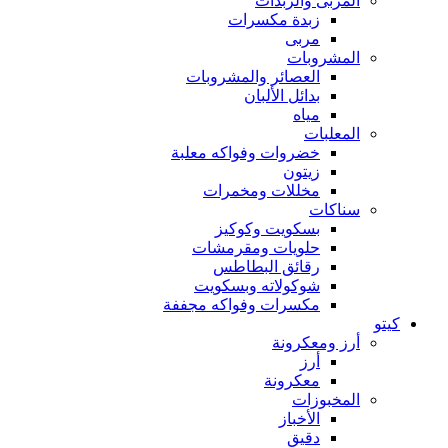
المربى والزبدات
زبدة مكسرات
مربى
المشروبات
العصائر والمشروبات
بدائل الألبان
مياه
المعلبات
خضروات وفواكه معلبة
زيتون
مخللات ومخمرات
سناكات
بسكويت وكوكيز
حلويات ومقرمشات
رقائق البطاطس
شوكولاته وبسكويت
مكسرات وفواكه مجففة
كيتو
أرز ومعكرونة
أرز
معكرونة
المخبوزات
الأخباز
دقيق