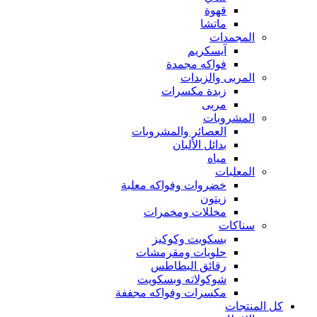
قهوة
ماتشا
المجمدات
آيسكريم
فواكه مجمدة
المربى والزبدات
زبدة مكسرات
مربى
المشروبات
العصائر والمشروبات
بدائل الألبان
مياه
المعلبات
خضروات وفواكه معلبة
زيتون
مخللات ومخمرات
سناكات
بسكويت وكوكيز
حلويات ومقرمشات
رقائق البطاطس
شوكولاته وبسكويت
مكسرات وفواكه مجففة
كل المنتجات