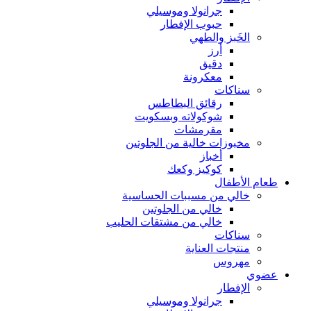
جرانولا وموسيلي
حبوب الإفطار
الخَبز والطهي
أرز
دقيق
معكرونة
سناكات
رقائق البطاطس
شوكولاته وبسكويت
مقرمشات
مخبوزات خالية من الجلوتين
أخباز
كوكيز وكعك
طعام الأطفال
خالي من مسببات الحساسية
خالي من الجلوتين
خالي من مشتقات الحليب
سناكات
منتجات العناية
مهروس
عضوي
الإفطار
جرانولا وموسيلي