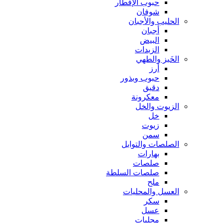
حبوب الإفطار
شوفان
الحليب والأجبان
أجبان
البيض
الزبدات
الخَبز والطهي
أرز
حبوب وبذور
دقيق
معكرونة
الزيوت والخل
خل
زيوت
سمن
الصلصات والتوابل
بهارات
صلصات
صلصات السلطة
ملح
العسل والمحليات
سكر
عسل
محليات