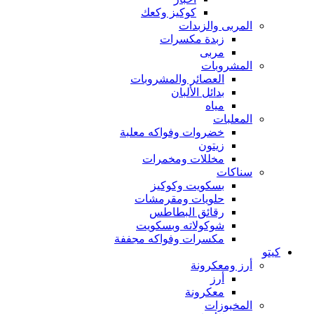
كوكيز وكعك
المربى والزبدات
زبدة مكسرات
مربى
المشروبات
العصائر والمشروبات
بدائل الألبان
مياه
المعلبات
خضروات وفواكه معلبة
زيتون
مخللات ومخمرات
سناكات
بسكويت وكوكيز
حلويات ومقرمشات
رقائق البطاطس
شوكولاته وبسكويت
مكسرات وفواكه مجففة
كيتو
أرز ومعكرونة
أرز
معكرونة
المخبوزات