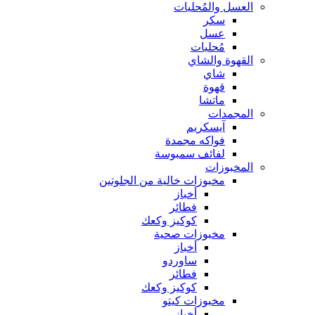
العسل والمُحليات
سكر
عسل
مُحليات
القهوة والشاي
شاي
قهوة
ماتشا
المجمدات
آيسكريم
فواكه مجمدة
لفائف سمبوسة
المخبوزات
مخبوزات خالية من الجلوتين
أخباز
فطائر
كوكيز وكعك
مخبوزات صحية
أخباز
ساوردو
فطائر
كوكيز وكعك
مخبوزات كيتو
أخباز