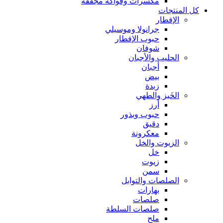
مكسرات وفواكه مجففة
كل المنتجات
الإفطار
جرانولا وموسيلي
حبوب الإفطار
شوفان
الحليب والأجبان
أجبان
بيض
زبدة
الخَبز والطهي
أرز
حبوب وبذور
دقيق
معكرونة
الزيوت والخل
خل
زيوت
سمن
الصلصات والتوابل
بهارات
صلصات
صلصات السلطة
ملح