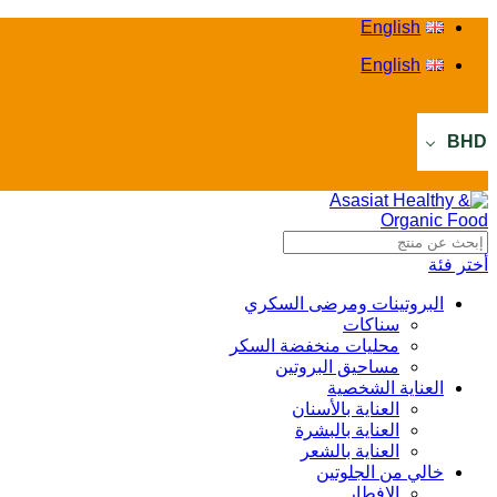
English
English
BHD
أختر فئة
البروتينات ومرضى السكري
سناكات
محليات منخفضة السكر
مساحيق البروتين
العناية الشخصية
العناية بالأسنان
العناية بالبشرة
العناية بالشعر
خالي من الجلوتين
الإفطار