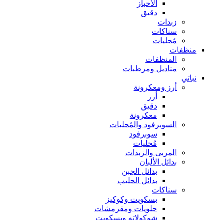
الأخباز
دقيق
زبدات
سناكات
مُحليات
منظفات
المنظفات
مناديل ومرطبات
نباتي
أرز ومعكرونة
أرز
دقيق
معكرونة
السوبرفود والمُحليات
سوبرفود
مُحليات
المربى والزبدات
بدائل الألبان
بدائل الجبن
بدائل الحليب
سناكات
بسكويت وكوكيز
حلويات ومقرمشات
شوكولاته وبسكويت