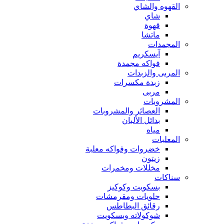
القهوه والشاي
شاي
قهوة
ماتشا
المجمدات
آيسكريم
فواكه مجمدة
المربى والزبدات
زبدة مكسرات
مربى
المشروبات
العصائر والمشروبات
بدائل الألبان
مياه
المعلبات
خضروات وفواكه معلبة
زيتون
مخللات ومخمرات
سناكات
بسكويت وكوكيز
حلويات ومقرمشات
رقائق البطاطس
شوكولاته وبسكويت