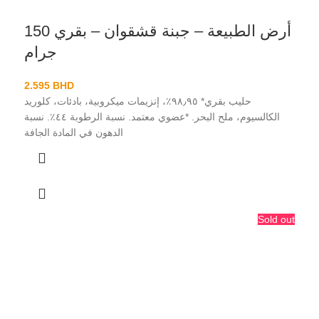
أرض الطبيعة – جبنة قشقوان – بقري 150
جرام
2.595
BHD
حليب بقري* ٩٨٫٩٥٪، إنزيمات ميكروبية، بادئات، كلوريد
الكالسيوم، ملح البحر. *عضوي معتمد. نسبة الرطوبة ٤٤٪. نسبة
الدهون في المادة الجافة
Sold out