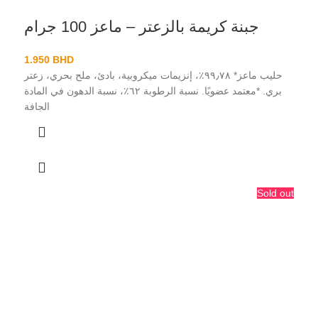
جبنة كريمة بالزعتر – ماعز 100 جرام
1.950
BHD
حليب ماعز* ٩٩٫٧٨٪، إنزيمات ميكروبية، بادئ، ملح بحري، زعتر
بري. *معتمد عضويًا. نسبة الرطوبة ٦٢٪، نسبة الدهون في المادة
الجافة
Sold out