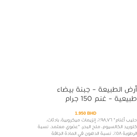
أرض الطبيعة – جبنة بيضاء
طبيعية – غنم 150 جرام
1.950
BHD
حليب أغنام* ٩٨٫٧٦٪، إنزيمات ميكروبية، بادئات،
كلوريد الكالسيوم، ملح البحر. *عضوي معتمد. نسبة
الرطوبة ٥٨٪. نسبة الدهون في المادة الجافة