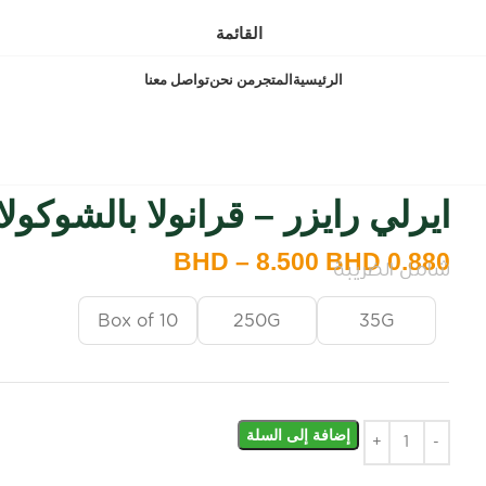
القائمة
الرئيسية
المتجر
من نحن
تواصل معنا
ايرلي رايزر – قرانولا بالشوكول
BHD
–
8.500
BHD
0.880
شامل الضريبة
Box of 10
250G
35G
إضافة إلى السلة