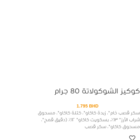
كوكيز الشوكولاتة 80 جرام
1.795
BHD
سكر قصب خام*، زبدة كاكاو*، كتلة كاكاو*، مسحوق
شراب الأرز* ١٣٪، بسكويت كاكاو* ١٢٪ (دقيق قمح*،
مسحوق كاكاو*، سكر قصب