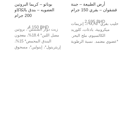
أرض الطبيعة – جبنة
بوناتو – كريما البروتين
قشقوان – بقري 150 جرام
العضويه – بندق بالكاكاو
200 جرام
2.595
BHD
حليب بقري* ٩٨٫٩٥٪، إنزيمات
4.150
BHD
زيت دوار الشمس*، بروتين
ميكروبية، بادئات، كلوريد
مصل اللبن* 18.4%، معجون
الكالسيوم، ملح البحر.
البندق المحمص* 15%،
*عضوي معتمد. نسبة الرطوبة
إريثريتول*، إينولين*، مسحوق
٤٤٪. نسبة الدهون في المادة
كاكاو قليل الدسم* 6%، دقيق
الجافة
أرز*،