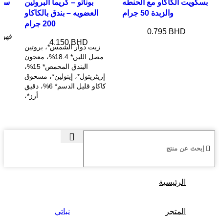
بسكويت الكاكاو مع الحنطه
بوناتو – كريما البروتين
والزبدة 50 جرام
العضويه – بندق بالكاكاو
200 جرام
0.795
BHD
قهوة
4.150
BHD
زيت دوار الشمس*، بروتين
مصل اللبن* 18.4%، معجون
البندق المحمص* 15%،
إريثريتول*، إينولين*، مسحوق
كاكاو قليل الدسم* 6%، دقيق
أرز*،
الرئيسية
المتجر
نباتي