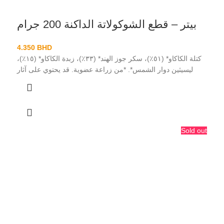
بيتر – قطع الشوكولاتة الداكنة 200 جرام
4.350
BHD
كتلة الكاكاو* (٥١٪)، سكر جوز الهند* (٣٣٪)، زبدة الكاكاو* (١٥٪)،
ليسيثين دوار الشمس*. *من زراعة عضوية. قد يحتوي على آثار
Sold out