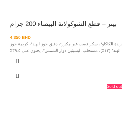
بيتر – قطع الشوكولاتة البيضاء 200 جرام
4.350
BHD
زبدة الكاكاو*، سكر قصب غير مكرر*، دقيق جوز الهند*، كريمة جوز
الهند* (١٢٪)، مستحلب: ليسيثين دوار الشمس*. يحتوي على ٣٩.٥٪
Sold out