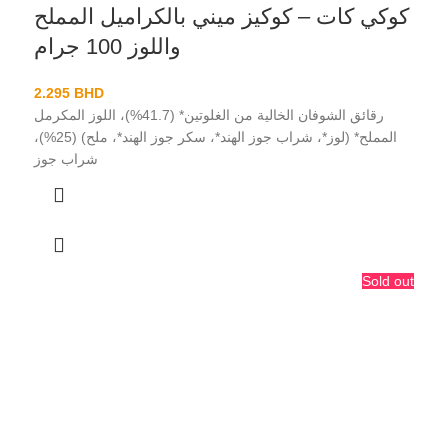
كوكي كات – كوكيز ميني بالكراميل المملح
واللوز 100 جرام
2.295
BHD
رقائق الشوفان الخالية من الغلوتين* (41.7%)، اللوز المكرمل
المملح* (لوز*، شراب جوز الهند*، سكر جوز الهند*، ملح) (25%)،
شراب جوز
Sold out