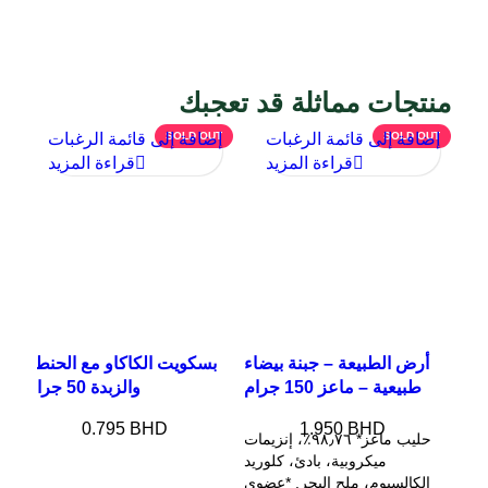
منتجات مماثلة قد تعجبك
SOLD OUT
إضافة إلى قائمة الرغبات
SOLD OUT
إضافة إلى قائمة الرغبات
T
إ
قراءة المزيد
قراءة المزيد
أرض الطبيعة – جبنة بيضاء
بسكويت الكاكاو مع الحنطه
طبيعية – ماعز 150 جرام
والزبدة 50 جرام
0.795
BHD
1.950
BHD
حليب ماعز* ٩٨٫٧٦٪، إنزيمات
ميكروبية، بادئ، كلوريد
الكالسيوم، ملح البحر. *عضوي