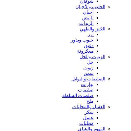
شوفان
الحليب والأجبان
أجبان
البيض
الزبدات
الخَبز والطهي
أرز
حبوب وبذور
دقيق
معكرونة
الزيوت والخل
خل
زيوت
سمن
الصلصات والتوابل
بهارات
صلصات
صلصات السلطة
ملح
العسل والمحليات
سكر
عسل
محليات
القهوه والشاي