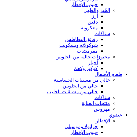
حبوب الإفطار
الخَبز والطهي
أرز
دقيق
معكرونة
سناكات
رقائق البطاطس
شوكولاته وبسكويت
مقرمشات
مخبوزات خالية من الجلوتين
أخباز
كوكيز وكعك
طعام الأطفال
خالي من مسببات الحساسية
خالي من الجلوتين
خالي من مشتقات الحليب
سناكات
منتجات العناية
مهروس
عضوي
الإفطار
جرانولا وموسيلي
حبوب الإفطار