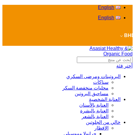
English
English
BHD
أختر فئة
البروتينات ومرضى السكري
سناكات
محليات منخفضة السكر
مساحيق البروتين
العناية الشخصية
العناية بالأسنان
العناية بالبشرة
العناية بالشعر
خالي من الجلوتين
الإفطار
جرانولا وموسيلي