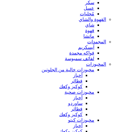
سكر
عسل
مُحليات
القهوة والشاي
شاي
قهوة
ماتشا
المجمدات
آيسكريم
فواكه مجمدة
لفائف سمبوسة
المخبوزات
مخبوزات خالية من الجلوتين
أخباز
فطائر
كوكيز وكعك
مخبوزات صحية
أخباز
ساوردو
فطائر
كوكيز وكعك
مخبوزات كيتو
أخباز
كوكيز وكعك