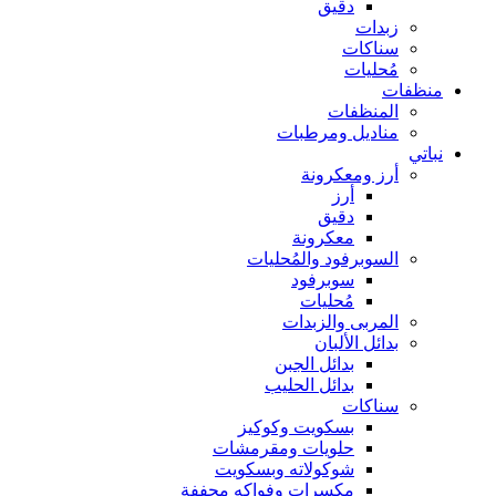
دقيق
زبدات
سناكات
مُحليات
منظفات
المنظفات
مناديل ومرطبات
نباتي
أرز ومعكرونة
أرز
دقيق
معكرونة
السوبرفود والمُحليات
سوبرفود
مُحليات
المربى والزبدات
بدائل الألبان
بدائل الجبن
بدائل الحليب
سناكات
بسكويت وكوكيز
حلويات ومقرمشات
شوكولاته وبسكويت
مكسرات وفواكه مجففة