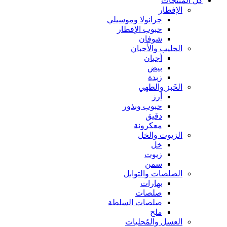
كل المنتجات
الإفطار
جرانولا وموسيلي
حبوب الإفطار
شوفان
الحليب والأجبان
أجبان
بيض
زبدة
الخَبز والطهي
أرز
حبوب وبذور
دقيق
معكرونة
الزيوت والخل
خل
زيوت
سمن
الصلصات والتوابل
بهارات
صلصات
صلصات السلطة
ملح
العسل والمُحليات