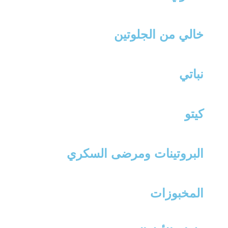
خالي من الجلوتين
نباتي
كيتو
البروتينات ومرضى السكري
المخبوزات