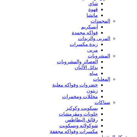
شاي
قهوة
ماتشا
المجمدات
آيسكريم
فواكه مجمدة
المربى والزبدات
زبدة مكسرات
مربى
المشروبات
العصائر والمشروبات
بدائل الألبان
مياه
المعلبات
خضروات وفواكه معلبة
زيتون
مخللات ومخمرات
سناكات
بسكويت وكوكيز
حلويات ومقرمشات
رقائق البطاطس
شوكولاته وبسكويت
مكسرات وفواكه مجففة