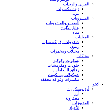
المربى والزبدات
زبدة مكسرات
مربى
المشروبات
العصائر والمشروبات
بدائل الألبان
مياه
المعلبات
خضروات وفواكه معلبة
زيتون
مخللات ومخمرات
سناكات
بسكويت وكوكيز
حلويات ومقرمشات
رقائق البطاطس
شوكولاته وبسكويت
مكسرات وفواكه مجففة
كيتو
أرز ومعكرونة
أرز
معكرونة
المخبوزات
الأخباز