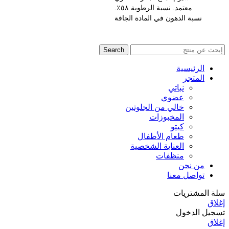
معتمد. نسبة الرطوبة ٥٨٪.
نسبة الدهون في المادة الجافة
Search
الرئيسية
المتجر
نباتي
عضوي
خالي من الجلوتين
المخبوزات
كيتو
طعام الأطفال
العناية الشخصية
منظفات
من نحن
تواصل معنا
سلة المشتريات
إغلاق
تسجيل الدخول
إغلاق