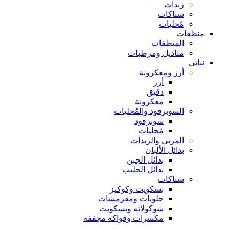
زبدات
سناكات
مُحليات
منظفات
المنظفات
مناديل ومرطبات
نباتي
أرز ومعكرونة
أرز
دقيق
معكرونة
السوبرفود والمُحليات
سوبرفود
مُحليات
المربى والزبدات
بدائل الألبان
بدائل الجبن
بدائل الحليب
سناكات
بسكويت وكوكيز
حلويات ومقرمشات
شوكولاته وبسكويت
مكسرات وفواكه مجففة