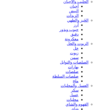
الحليب والأجبان
أجبان
البيض
الزبدات
الخَبز والطهي
أرز
حبوب وبذور
دقيق
معكرونة
الزيوت والخل
خل
زيوت
سمن
الصلصات والتوابل
بهارات
صلصات
صلصات السلطة
ملح
العسل والمحليات
سكر
عسل
محليات
القهوه والشاي
شاي