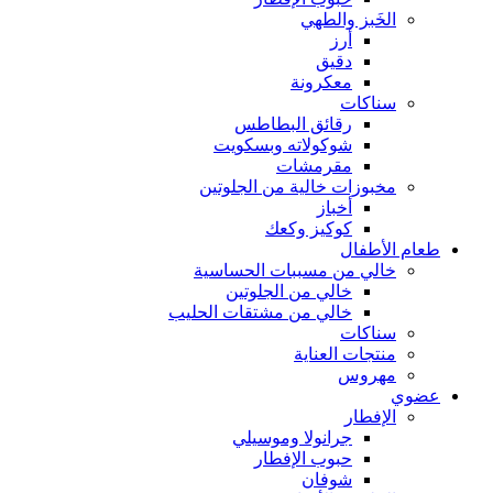
الخَبز والطهي
أرز
دقيق
معكرونة
سناكات
رقائق البطاطس
شوكولاته وبسكويت
مقرمشات
مخبوزات خالية من الجلوتين
أخباز
كوكيز وكعك
طعام الأطفال
خالي من مسببات الحساسية
خالي من الجلوتين
خالي من مشتقات الحليب
سناكات
منتجات العناية
مهروس
عضوي
الإفطار
جرانولا وموسيلي
حبوب الإفطار
شوفان