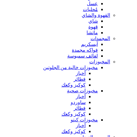
عسل
مُحليات
القهوة والشاي
شاي
قهوة
ماتشا
المجمدات
آيسكريم
فواكه مجمدة
لفائف سمبوسة
المخبوزات
مخبوزات خالية من الجلوتين
أخباز
فطائر
كوكيز وكعك
مخبوزات صحية
أخباز
ساوردو
فطائر
كوكيز وكعك
مخبوزات كيتو
أخباز
كوكيز وكعك