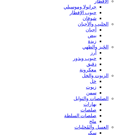
الإفطار
جرانولا وموسيلي
حبوب الإفطار
شوفان
الحليب والأجبان
أجبان
بيض
زبدة
الخَبز والطهي
أرز
حبوب وبذور
دقيق
معكرونة
الزيوت والخل
خل
زيوت
سمن
الصلصات والتوابل
بهارات
صلصات
صلصات السلطة
ملح
العسل والمُحليات
سكر