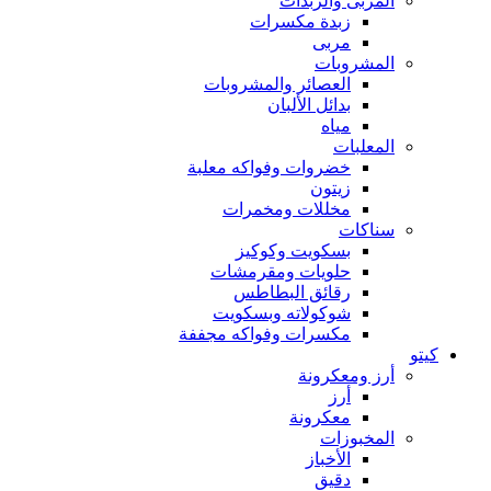
المربى والزبدات
زبدة مكسرات
مربى
المشروبات
العصائر والمشروبات
بدائل الألبان
مياه
المعلبات
خضروات وفواكه معلبة
زيتون
مخللات ومخمرات
سناكات
بسكويت وكوكيز
حلويات ومقرمشات
رقائق البطاطس
شوكولاته وبسكويت
مكسرات وفواكه مجففة
كيتو
أرز ومعكرونة
أرز
معكرونة
المخبوزات
الأخباز
دقيق