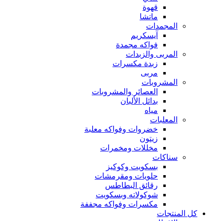
قهوة
ماتشا
المجمدات
آيسكريم
فواكه مجمدة
المربى والزبدات
زبدة مكسرات
مربى
المشروبات
العصائر والمشروبات
بدائل الألبان
مياه
المعلبات
خضروات وفواكه معلبة
زيتون
مخللات ومخمرات
سناكات
بسكويت وكوكيز
حلويات ومقرمشات
رقائق البطاطس
شوكولاته وبسكويت
مكسرات وفواكه مجففة
كل المنتجات