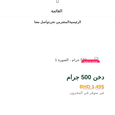
القائمة
الرئيسية
المتجر
من نحن
تواصل معنا
BH
SOLD OUT
دخن 500 جرام
BHD
1.495
شامل الضريبة
غير متوفر في المخزون