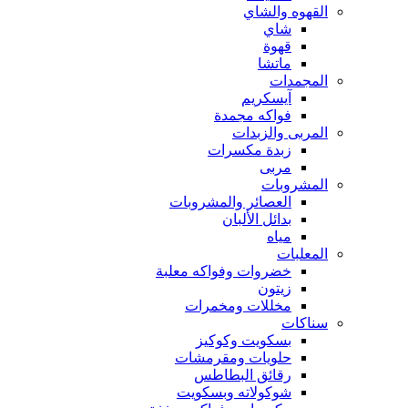
القهوه والشاي
شاي
قهوة
ماتشا
المجمدات
آيسكريم
فواكه مجمدة
المربى والزبدات
زبدة مكسرات
مربى
المشروبات
العصائر والمشروبات
بدائل الألبان
مياه
المعلبات
خضروات وفواكه معلبة
زيتون
مخللات ومخمرات
سناكات
بسكويت وكوكيز
حلويات ومقرمشات
رقائق البطاطس
شوكولاته وبسكويت