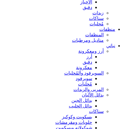
الأخباز
دقيق
زبدات
سناكات
مُحليات
منظفات
المنظفات
مناديل ومرطبات
نباتي
أرز ومعكرونة
أرز
دقيق
معكرونة
السوبرفود والمُحليات
سوبرفود
مُحليات
المربى والزبدات
بدائل الألبان
بدائل الجبن
بدائل الحليب
سناكات
بسكويت وكوكيز
حلويات ومقرمشات
شوكولاته وبسكويت