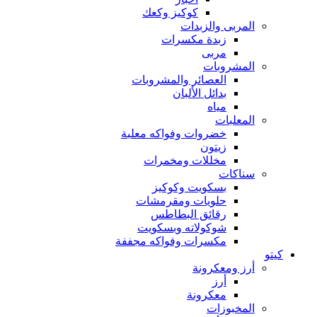
كوكيز وكعك
المربى والزبدات
زبدة مكسرات
مربى
المشروبات
العصائر والمشروبات
بدائل الألبان
مياه
المعلبات
خضروات وفواكه معلبة
زيتون
مخللات ومخمرات
سناكات
بسكويت وكوكيز
حلويات ومقرمشات
رقائق البطاطس
شوكولاته وبسكويت
مكسرات وفواكه مجففة
كيتو
أرز ومعكرونة
أرز
معكرونة
المخبوزات