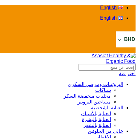
English
English
BHD
أختر فئة
البروتينات ومرضى السكري
سناكات
محليات منخفضة السكر
مساحيق البروتين
العناية الشخصية
العناية بالأسنان
العناية بالبشرة
العناية بالشعر
خالي من الجلوتين
الإفطار