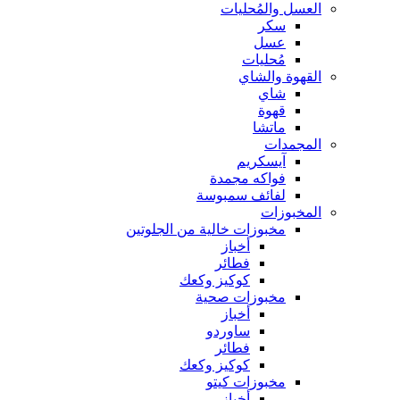
العسل والمُحليات
سكر
عسل
مُحليات
القهوة والشاي
شاي
قهوة
ماتشا
المجمدات
آيسكريم
فواكه مجمدة
لفائف سمبوسة
المخبوزات
مخبوزات خالية من الجلوتين
أخباز
فطائر
كوكيز وكعك
مخبوزات صحية
أخباز
ساوردو
فطائر
كوكيز وكعك
مخبوزات كيتو
أخباز