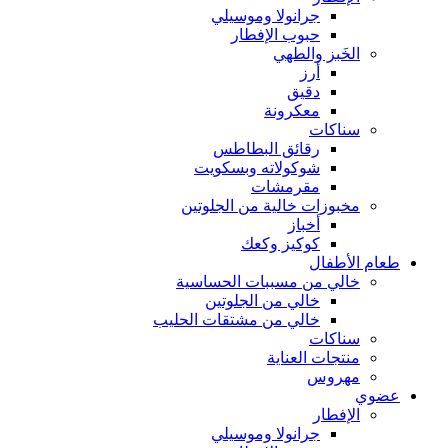
جرانولا وموسيلي
حبوب الإفطار
الخَبز والطهي
أرز
دقيق
معكرونة
سناكات
رقائق البطاطس
شوكولاته وبسكويت
مقرمشات
مخبوزات خالية من الجلوتين
أخباز
كوكيز وكعك
طعام الأطفال
خالي من مسببات الحساسية
خالي من الجلوتين
خالي من مشتقات الحليب
سناكات
منتجات العناية
مهروس
عضوي
الإفطار
جرانولا وموسيلي