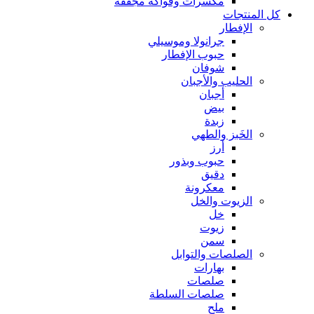
مكسرات وفواكه مجففة
كل المنتجات
الإفطار
جرانولا وموسيلي
حبوب الإفطار
شوفان
الحليب والأجبان
أجبان
بيض
زبدة
الخَبز والطهي
أرز
حبوب وبذور
دقيق
معكرونة
الزيوت والخل
خل
زيوت
سمن
الصلصات والتوابل
بهارات
صلصات
صلصات السلطة
ملح