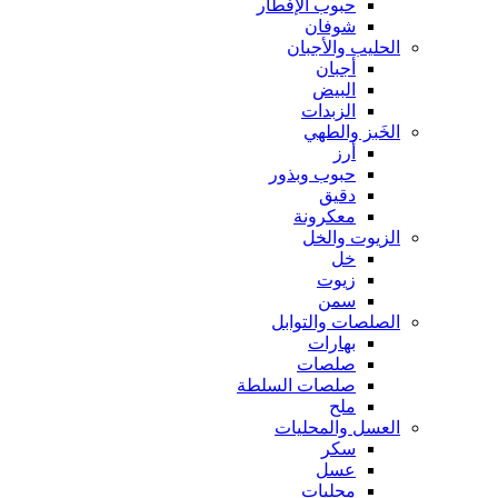
حبوب الإفطار
شوفان
الحليب والأجبان
أجبان
البيض
الزبدات
الخَبز والطهي
أرز
حبوب وبذور
دقيق
معكرونة
الزيوت والخل
خل
زيوت
سمن
الصلصات والتوابل
بهارات
صلصات
صلصات السلطة
ملح
العسل والمحليات
سكر
عسل
محليات