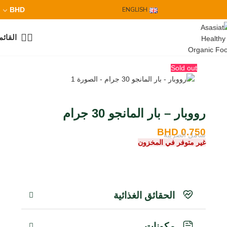
BHD
ENGLISH
القائم
Sold out
رووبار – بار المانجو 30 جرام
BHD
0.750
شامل الضريبة
غير متوفر في المخزون
الحقائق الغذائية
مكونات