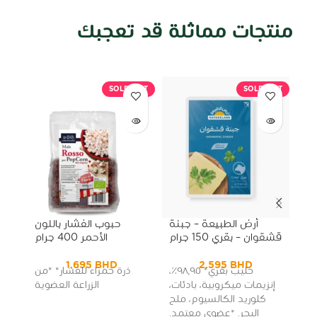
منتجات مماثلة قد تعجبك
منتجات ذات صلة
OUT
SOLD OUT
SOLD OUT
أرض الطبيعة – جبنة
حبوب الفشار باللون
حبو
قشقوان – بقري 150 جرام
الأحمر 400 جرام
1.695
BHD
2.595
BHD
حليب بقري* ٩٨٫٩٥٪،
ذرة حمراء للفشار* *من
إنزيمات ميكروبية، بادئات،
الزراعة العضوية
كلوريد الكالسيوم، ملح
البحر. *عضوي معتمد.