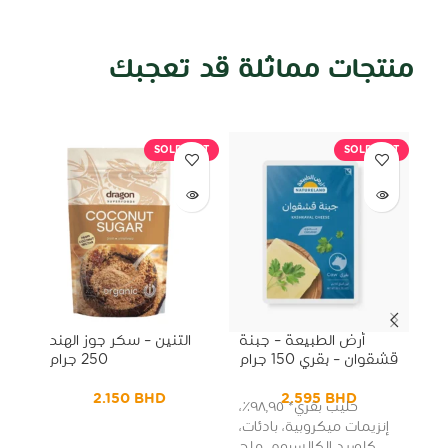
منتجات مماثلة قد تعجبك
منتجات ذات صلة
SOLD OUT
SOLD OUT
أرض الطبيعة – جبنة
التنين – سكر جوز الهند
قشقوان – بقري 150 جرام
250 جرام
ال
2.150
BHD
2.595
BHD
حليب بقري* ٩٨٫٩٥٪،
ز
إنزيمات ميكروبية، بادئات،
ق
كلوريد الكالسيوم، ملح