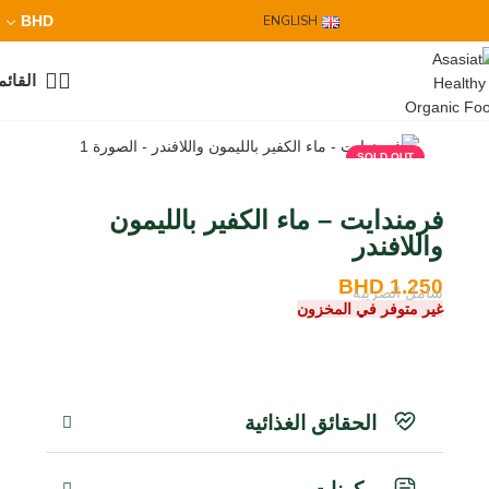
BHD
ENGLISH
القائم
SOLD OUT
فرمندايت – ماء الكفير بالليمون
واللافندر
BHD
1.250
شامل الضريبة
غير متوفر في المخزون
الحقائق الغذائية