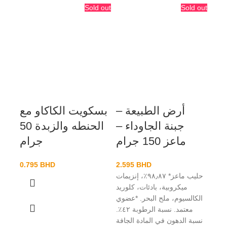
d out
Sold out
Sold out
أرض الطبيعة –
بسكويت الكاكاو مع
جب
جبنة الجاوداء –
الحنطه والزبدة 50
– 
ماعز 150 جرام
جرام
0.795
BHD
2.595
BHD
م
حليب ماعز* ٩٨٫٨٧٪، إنزيمات
زعتر 
ميكروبية، بادئات، كلوريد
الكالسيوم، ملح البحر. *عضوي
معتمد. نسبة الرطوبة ٤٢٪.
نسبة الدهون في المادة الجافة