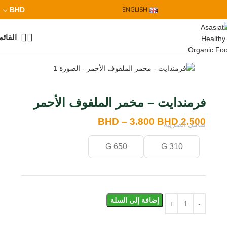
BHD
ENGLISH
القائم
فرمندايت – مخمر الملفوف الأحمر
BHD
–
3.800
BHD
2.500
شامل الضريبة
650 G
310 G
إضافة إلى السلة