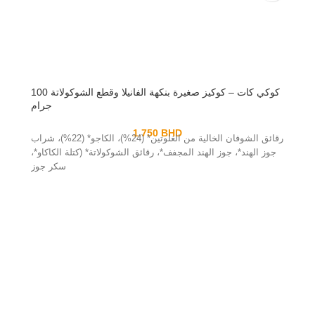
كوكي كات – كوكيز صغيرة بنكهة الفانيلا وقطع الشوكولاتة 100
جرام
1.750
BHD
رقائق الشوفان الخالية من الغلوتين* (24%)، الكاجو* (22%)، شراب
جوز الهند*، جوز الهند المجفف*، رقائق الشوكولاتة* (كتلة الكاكاو*،
سكر جوز