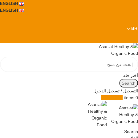
ENGLISH
ENGLISH
BH
أختر فئة
Search
التسجيل / تسجيل الدخول
0.000
BHD
items
0
Search