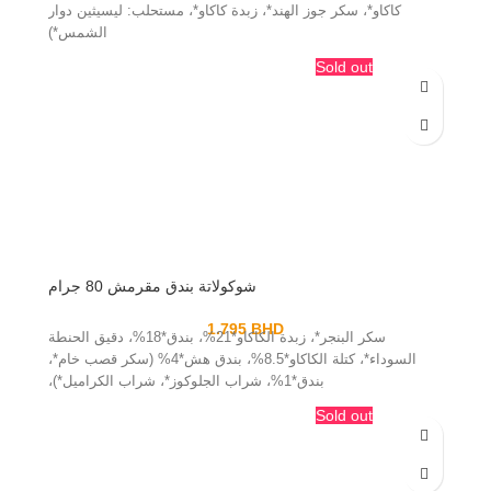
كاكاو*، سكر جوز الهند*، زبدة كاكاو*، مستحلب: ليسيثين دوار
الشمس*)
Sold out
شوكولاتة بندق مقرمش 80 جرام
1.795
BHD
سكر البنجر*، زبدة الكاكاو*21%، بندق*18%، دقيق الحنطة
السوداء*، كتلة الكاكاو*8.5%، بندق هش*4% (سكر قصب خام*،
بندق*1%، شراب الجلوكوز*، شراب الكراميل*)،
Sold out