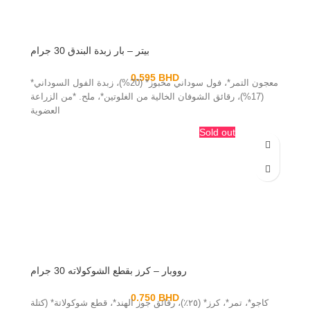
بيتر – بار زبدة البندق 30 جرام
0.595
BHD
معجون التمر*، فول سوداني مخبوز* (20%)، زبدة الفول السوداني*
(17%)، رقائق الشوفان الخالية من الغلوتين*، ملح. *من الزراعة
العضوية
Sold out
رووبار – كرز بقطع الشوكولاته 30 جرام
0.750
BHD
كاجو*، تمر*، كرز* (٢٥٪)، رقائق جوز الهند*، قطع شوكولاتة* (كتلة