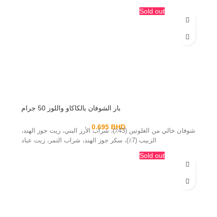
Sold out
بار الشوفان بالكاكاو واللوز 50 جرام
0.695
BHD
شوفان خالي من الغلوتين (43٪)، شراب الأرز البني، زيت جوز الهند،
الزبيب (7٪)، سكر جوز الهند، شراب التمر، زيت عباد
Sold out