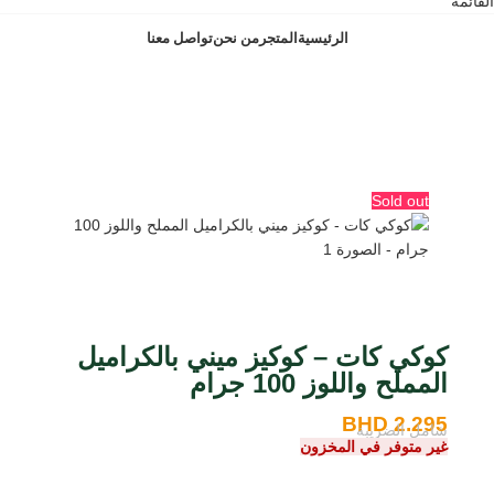
القائمة
الرئيسية
المتجر
من نحن
تواصل معنا
BH
Sold out
كوكي كات – كوكيز ميني بالكراميل
المملح واللوز 100 جرام
BHD
2.295
شامل الضريبة
غير متوفر في المخزون