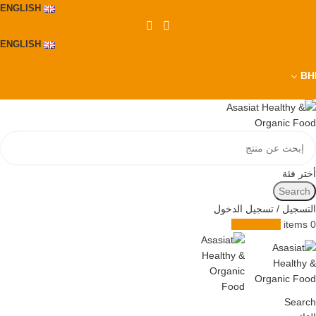
ENGLISH
ENGLISH
BH
أختر فئة
Search
التسجيل / تسجيل الدخول
0.000
BHD
items
0
Search