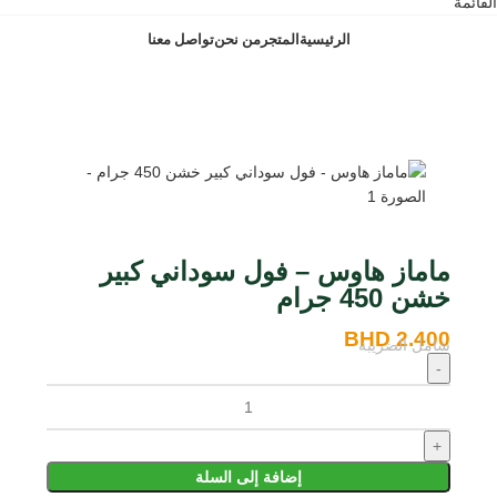
القائمة
الرئيسية
المتجر
من نحن
تواصل معنا
BH
ماماز هاوس – فول سوداني كبير
خشن 450 جرام
BHD
2.400
شامل الضريبة
إضافة إلى السلة