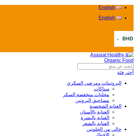
English
English
BHD
أختر فئة
البروتينات ومرضى السكري
سناكات
محليات منخفضة السكر
مساحيق البروتين
العناية الشخصية
العناية بالأسنان
العناية بالبشرة
العناية بالشعر
خالي من الجلوتين
الإفطار