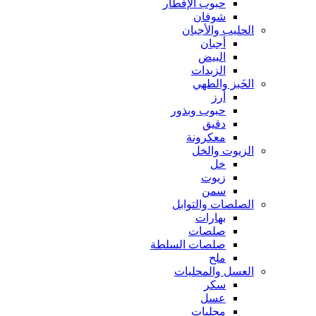
حبوب الإفطار
شوفان
الحليب والأجبان
أجبان
البيض
الزبدات
الخَبز والطهي
أرز
حبوب وبذور
دقيق
معكرونة
الزيوت والخل
خل
زيوت
سمن
الصلصات والتوابل
بهارات
صلصات
صلصات السلطة
ملح
العسل والمحليات
سكر
عسل
محليات