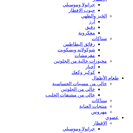
جرانولا وموسيلي
حبوب الإفطار
الخَبز والطهي
أرز
دقيق
معكرونة
سناكات
رقائق البطاطس
شوكولاته وبسكويت
مقرمشات
مخبوزات خالية من الجلوتين
أخباز
كوكيز وكعك
طعام الأطفال
خالي من مسببات الحساسية
خالي من الجلوتين
خالي من مشتقات الحليب
سناكات
منتجات العناية
مهروس
عضوي
الإفطار
جرانولا وموسيلي