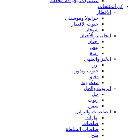
مكسرات وفواكه مجففة
كل المنتجات
الإفطار
جرانولا وموسيلي
حبوب الإفطار
شوفان
الحليب والأجبان
أجبان
بيض
زبدة
الخَبز والطهي
أرز
حبوب وبذور
دقيق
معكرونة
الزيوت والخل
خل
زيوت
سمن
الصلصات والتوابل
بهارات
صلصات
صلصات السلطة
ملح