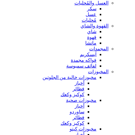
العسل والمُحليات
سكر
عسل
مُحليات
القهوة والشاي
شاي
قهوة
ماتشا
المجمدات
آيسكريم
فواكه مجمدة
لفائف سمبوسة
المخبوزات
مخبوزات خالية من الجلوتين
أخباز
فطائر
كوكيز وكعك
مخبوزات صحية
أخباز
ساوردو
فطائر
كوكيز وكعك
مخبوزات كيتو
أخباز