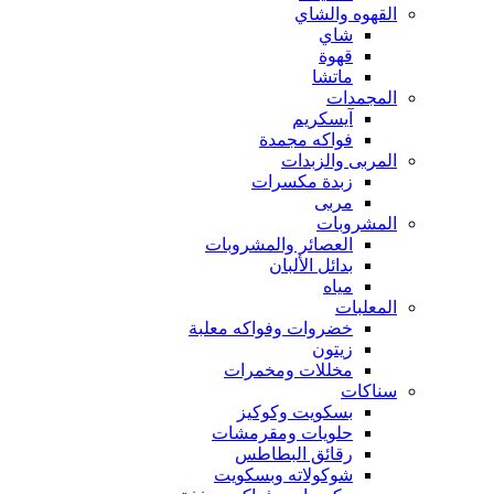
القهوه والشاي
شاي
قهوة
ماتشا
المجمدات
آيسكريم
فواكه مجمدة
المربى والزبدات
زبدة مكسرات
مربى
المشروبات
العصائر والمشروبات
بدائل الألبان
مياه
المعلبات
خضروات وفواكه معلبة
زيتون
مخللات ومخمرات
سناكات
بسكويت وكوكيز
حلويات ومقرمشات
رقائق البطاطس
شوكولاته وبسكويت