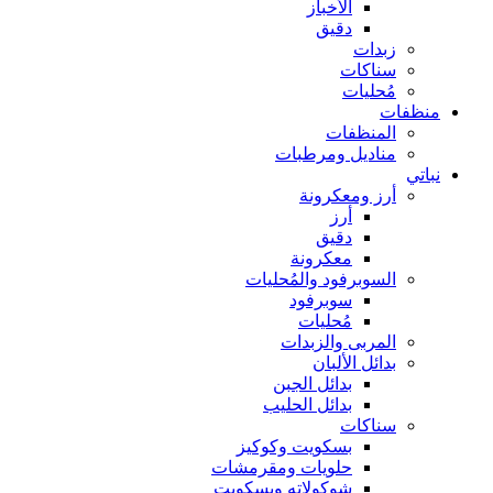
الأخباز
دقيق
زبدات
سناكات
مُحليات
منظفات
المنظفات
مناديل ومرطبات
نباتي
أرز ومعكرونة
أرز
دقيق
معكرونة
السوبرفود والمُحليات
سوبرفود
مُحليات
المربى والزبدات
بدائل الألبان
بدائل الجبن
بدائل الحليب
سناكات
بسكويت وكوكيز
حلويات ومقرمشات
شوكولاته وبسكويت