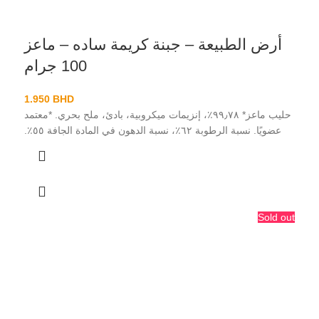
أرض الطبيعة – جبنة كريمة ساده – ماعز
100 جرام
1.950
BHD
حليب ماعز* ٩٩٫٧٨٪، إنزيمات ميكروبية، بادئ، ملح بحري. *معتمد
عضويًا. نسبة الرطوبة ٦٢٪، نسبة الدهون في المادة الجافة ٥٥٪.
Sold out