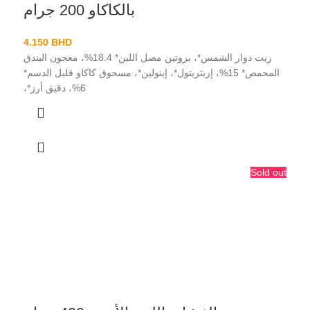
بالكاكاو 200 جرام
4.150
BHD
زيت دوار الشمس*، بروتين مصل اللبن* 18.4%، معجون البندق
المحمص* 15%، إريثريتول*، إينولين*، مسحوق كاكاو قليل الدسم*
6%، دقيق أرز*،
Sold out