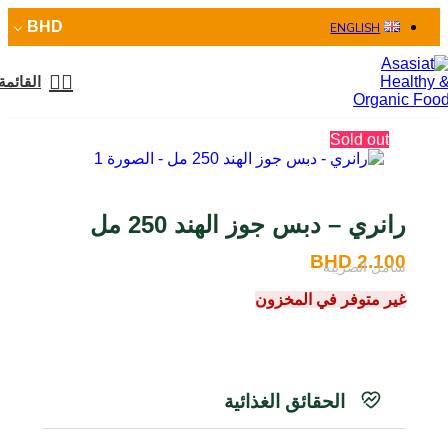
BHD
ENGLISH
القائمة
Sold out
رانري – دبس جوز الهند 250 مل
BHD
2.100
شامل الضريبة
غير متوفر في المخزون
الحقائق الغذائية