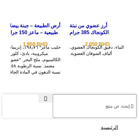
أرز عضوي من نبتة
أرض الطبيعة – جبنة بيضاء
الكونجاك 385 جرام
طبيعية – ماعز 150 جرام
1.950
BHD
2.050
BHD
الماء، دقيق الكونجاك العضوي،
حليب ماعز* ٩٨٫٧٦٪، إنزيمات
ألياف الشوفان العضوية.
ميكروبية، بادئ، كلوريد
الكالسيوم، ملح البحر. *عضوي
معتمد. نسبة الرطوبة ٥٨٪.
نسبة الدهون في المادة الجافة
الرئيسية