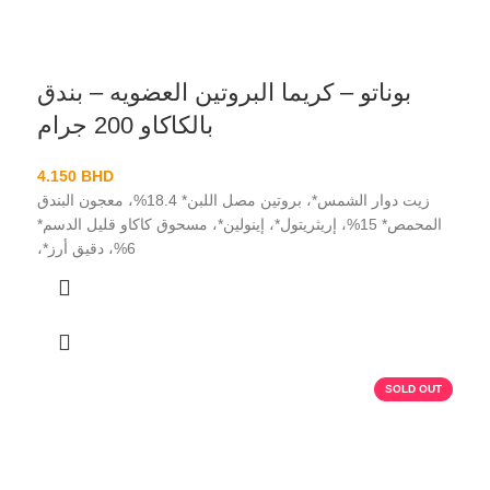
بوناتو – كريما البروتين العضويه – بندق
بالكاكاو 200 جرام
4.150
BHD
زيت دوار الشمس*، بروتين مصل اللبن* 18.4%، معجون البندق
المحمص* 15%، إريثريتول*، إينولين*، مسحوق كاكاو قليل الدسم*
6%، دقيق أرز*،
SOLD OUT