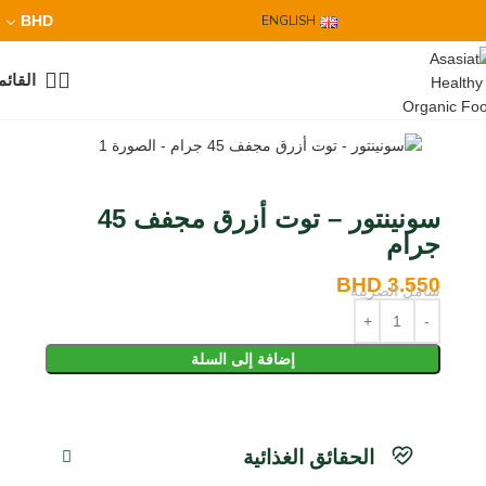
BHD
ENGLISH
القائم
سونينتور – توت أزرق مجفف 45
جرام
BHD
3.550
شامل الضريبة
إضافة إلى السلة
الحقائق الغذائية