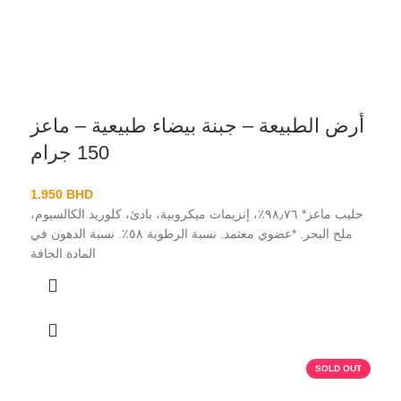
أرض الطبيعة – جبنة بيضاء طبيعية – ماعز
150 جرام
1.950
BHD
حليب ماعز* ٩٨٫٧٦٪، إنزيمات ميكروبية، بادئ، كلوريد الكالسيوم،
ملح البحر. *عضوي معتمد. نسبة الرطوبة ٥٨٪. نسبة الدهون في
المادة الجافة
SOLD OUT