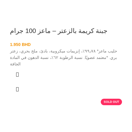
جبنة كريمة بالزعتر – ماعز 100 جرام
1.950
BHD
حليب ماعز* ٩٩٫٧٨٪، إنزيمات ميكروبية، بادئ، ملح بحري، زعتر
بري. *معتمد عضويًا. نسبة الرطوبة ٦٢٪، نسبة الدهون في المادة
الجافة
SOLD OUT