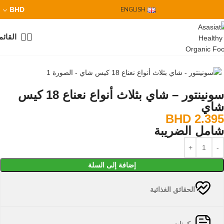
BHD
ENGLISH
القائم
سونينتور – شاي بثلاث أنواع نعناع 18 كيس
شاي
BHD
2.395
شامل الضريبة
إضافة إلى السلة
الحقائق الغذائية
مكونات