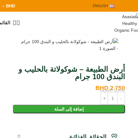
BHD
ENGLISH
القائم
أرض الطبيعة – شوكولاتة بالحليب و
البندق 100 جرام
BHD
2.750
شامل الضريبة
إضافة إلى السلة
الحقائق الغذائية