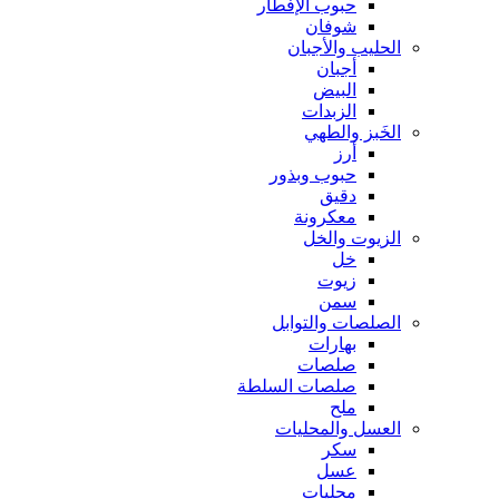
حبوب الإفطار
شوفان
الحليب والأجبان
أجبان
البيض
الزبدات
الخَبز والطهي
أرز
حبوب وبذور
دقيق
معكرونة
الزيوت والخل
خل
زيوت
سمن
الصلصات والتوابل
بهارات
صلصات
صلصات السلطة
ملح
العسل والمحليات
سكر
عسل
محليات