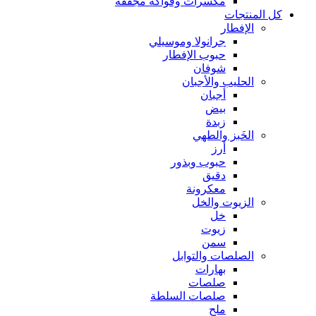
مكسرات وفواكه مجففة
كل المنتجات
الإفطار
جرانولا وموسيلي
حبوب الإفطار
شوفان
الحليب والأجبان
أجبان
بيض
زبدة
الخَبز والطهي
أرز
حبوب وبذور
دقيق
معكرونة
الزيوت والخل
خل
زيوت
سمن
الصلصات والتوابل
بهارات
صلصات
صلصات السلطة
ملح