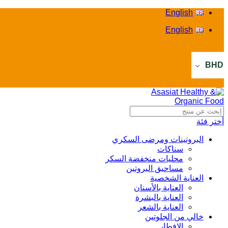
English
English
BHD
أختر فئة
البروتينات ومرضى السكري
سناكات
محليات منخفضة السكر
مساحيق البروتين
العناية الشخصية
العناية بالأسنان
العناية بالبشرة
العناية بالشعر
خالي من الجلوتين
الإفطار