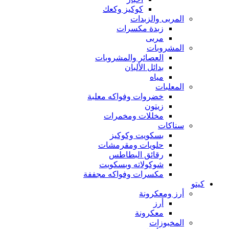
كوكيز وكعك
المربى والزبدات
زبدة مكسرات
مربى
المشروبات
العصائر والمشروبات
بدائل الألبان
مياه
المعلبات
خضروات وفواكه معلبة
زيتون
مخللات ومخمرات
سناكات
بسكويت وكوكيز
حلويات ومقرمشات
رقائق البطاطس
شوكولاته وبسكويت
مكسرات وفواكه مجففة
كيتو
أرز ومعكرونة
أرز
معكرونة
المخبوزات