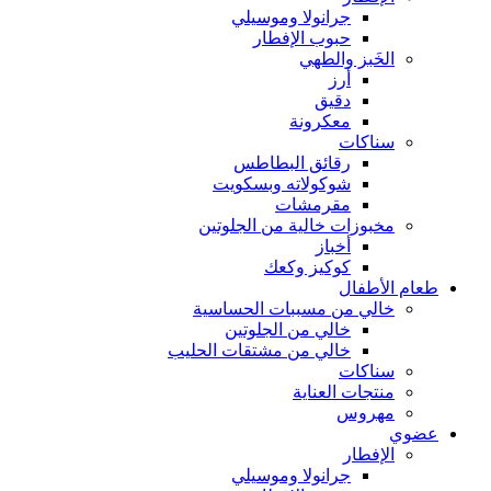
جرانولا وموسيلي
حبوب الإفطار
الخَبز والطهي
أرز
دقيق
معكرونة
سناكات
رقائق البطاطس
شوكولاته وبسكويت
مقرمشات
مخبوزات خالية من الجلوتين
أخباز
كوكيز وكعك
طعام الأطفال
خالي من مسببات الحساسية
خالي من الجلوتين
خالي من مشتقات الحليب
سناكات
منتجات العناية
مهروس
عضوي
الإفطار
جرانولا وموسيلي