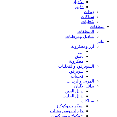
الأخباز
دقيق
زبدات
سناكات
مُحليات
منظفات
المنظفات
مناديل ومرطبات
نباتي
أرز ومعكرونة
أرز
دقيق
معكرونة
السوبرفود والمُحليات
سوبرفود
مُحليات
المربى والزبدات
بدائل الألبان
بدائل الجبن
بدائل الحليب
سناكات
بسكويت وكوكيز
حلويات ومقرمشات
شوكولاته وبسكويت