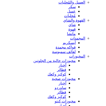
العسل والمُحليات
سكر
عسل
مُحليات
القهوة والشاي
شاي
قهوة
ماتشا
المجمدات
آيسكريم
فواكه مجمدة
لفائف سمبوسة
المخبوزات
مخبوزات خالية من الجلوتين
أخباز
فطائر
كوكيز وكعك
مخبوزات صحية
أخباز
ساوردو
فطائر
كوكيز وكعك
مخبوزات كيتو
أخباز