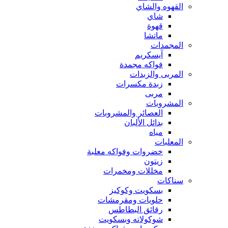
القهوه والشاي
شاي
قهوة
ماتشا
المجمدات
آيسكريم
فواكه مجمدة
المربى والزبدات
زبدة مكسرات
مربى
المشروبات
العصائر والمشروبات
بدائل الألبان
مياه
المعلبات
خضروات وفواكه معلبة
زيتون
مخللات ومخمرات
سناكات
بسكويت وكوكيز
حلويات ومقرمشات
رقائق البطاطس
شوكولاته وبسكويت