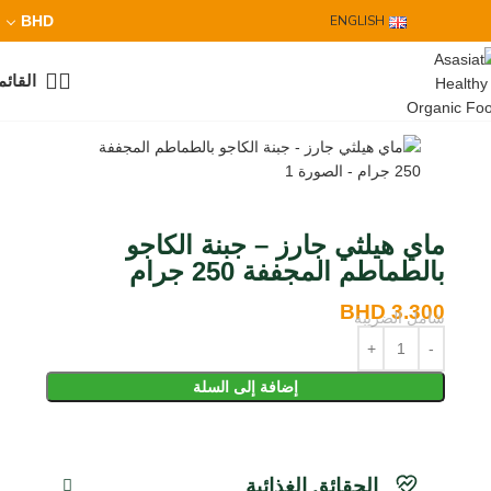
BHD
ENGLISH
القائم
ماي هيلثي جارز – جبنة الكاجو
بالطماطم المجففة 250 جرام
BHD
3.300
شامل الضريبة
إضافة إلى السلة
الحقائق الغذائية